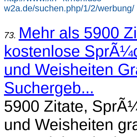
w2a.de/suchen.php/1/2/werbung/ 
Mehr als 5900 Zi
73.
kostenlose SprÃ¼
und Weisheiten Gra
Suchergeb...
5900 Zitate, SprÃ
und Weisheiten gra