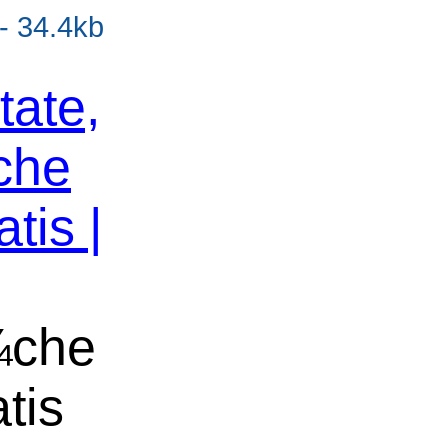
- 34.4kb
tate,
che
tis |
¼che
tis