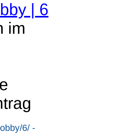
obby | 6
n im
ne
ntrag
obby/6/ -