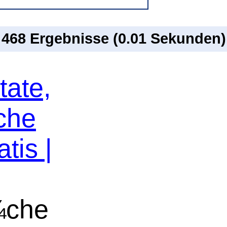
n 468 Ergebnisse (0.01 Sekunden)
tate,
che
tis |
¼che