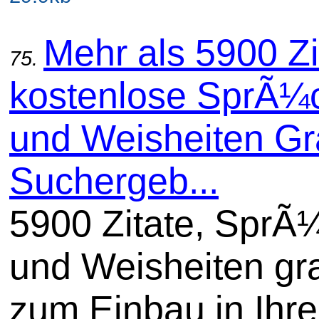
Mehr als 5900 Zi
75.
kostenlose SprÃ¼
und Weisheiten Gra
Suchergeb...
5900 Zitate, SprÃ
und Weisheiten gra
zum Einbau in Ihre