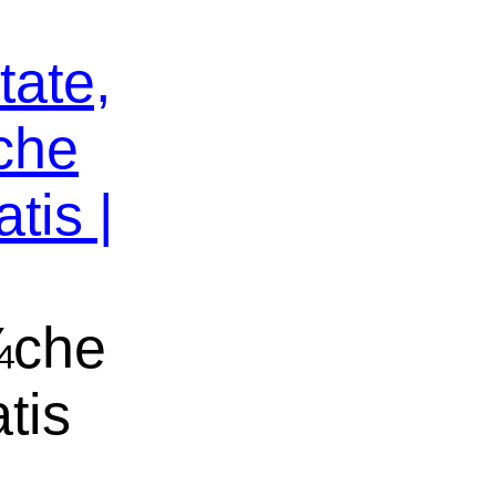
tate,
che
tis |
¼che
tis