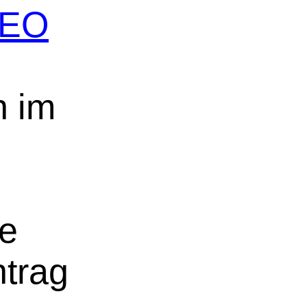
 SEO
n im
ne
ntrag