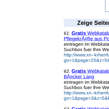
Zeige Seite
Gratis
Webkatal
61.
PflegekrÃ¤fte aus Po
eintragen im Webkat
Suchbox fuer Ihre W
http://www.xn--krhen
go=1&page=25&z=5&k
Gratis
Webkatal
62.
BÃ¤cker Lang
eintragen im Webkat
Suchbox fuer Ihre W
http://www.xn--krhen
go=1&page=3&z=5&k
Gratis
Webkatal