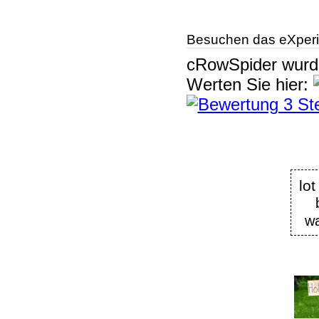
Besuchen das eXperi
cRowSpider
wur
Werten Sie hier:
lo
wa