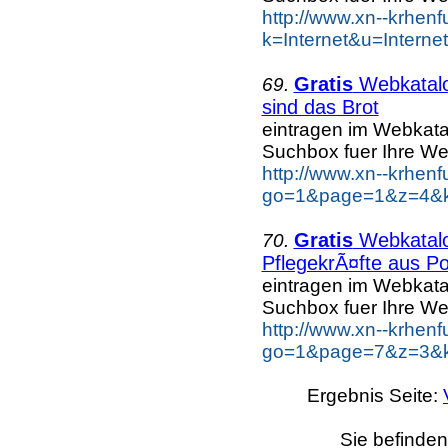
http://www.xn--krhen
k=Internet&u=Intern
Gratis
Webkatal
69.
sind das Brot
eintragen im Webkat
Suchbox fuer Ihre W
http://www.xn--krhen
go=1&page=1&z=4&ke
Gratis
Webkatal
70.
PflegekrÃ¤fte aus Po
eintragen im Webkat
Suchbox fuer Ihre W
http://www.xn--krhen
go=1&page=7&z=3&ke
Ergebnis Seite:
Sie befinden