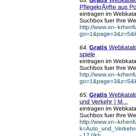
63.
PflegekrÃ¤fte aus Po
eintragen im Webkat
Suchbox fuer Ihre W
http://www.xn--krhen
go=1&page=3&z=5&ke
Gratis
Webkatal
64.
spiele
eintragen im Webkat
Suchbox fuer Ihre W
http://www.xn--krhen
go=1&page=3&z=5&ke
Gratis
Webkatal
65.
und Verkehr | M...
eintragen im Webkat
Suchbox fuer Ihre W
http://www.xn--krhen
k=Auto_und_Verkehr
- 17.0kb