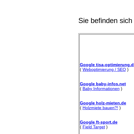
Sie befinden sich
Google tisa-optimierung.d
(
Weboptimierung / SEO
)
Google baby-infos.net
(
Baby Informationen
)
Google holz-mieten.de
(
Holzmiete bauen?!
)
Google ft-sport.de
(
Field Target
)