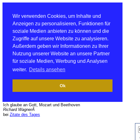
Wir verwenden Cookies, um Inhalte und
Anzeigen zu personalisieren, Funktionen für
soziale Medien anbieten zu können und die
Zugriffe auf unsere Website zu analysieren.
Außerdem geben wir Informationen zu Ihrer
Nutzung unserer Website an unsere Partner
für soziale Medien, Werbung und Analysen
weiter.
Details ansehen
Ok
Ich glaube an Gott, Mozart und Beethoven
Richard WagnerÂ
bei
Zitate des Tages