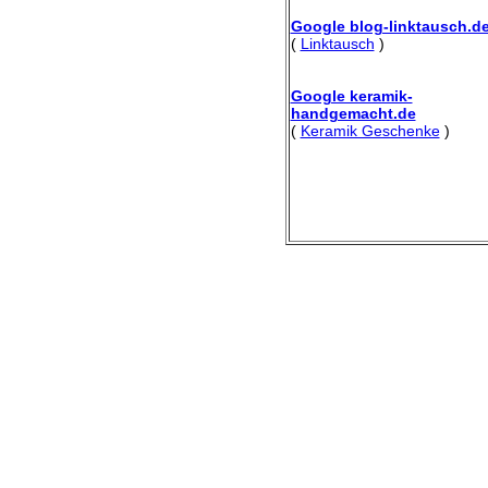
Google blog-linktausch.d
(
Linktausch
)
Google keramik-
handgemacht.de
(
Keramik Geschenke
)