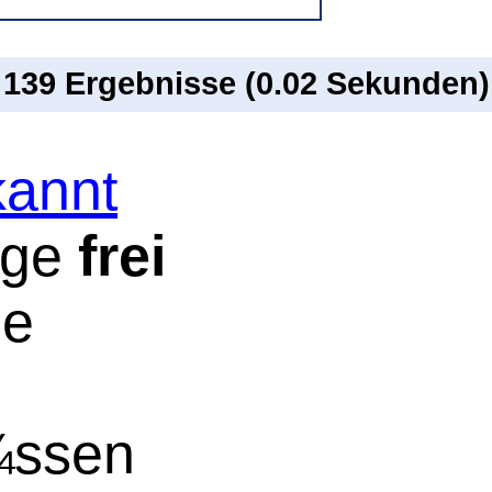
n 139 Ergebnisse (0.02 Sekunden)
annt
ege
frei
ie
¼ssen