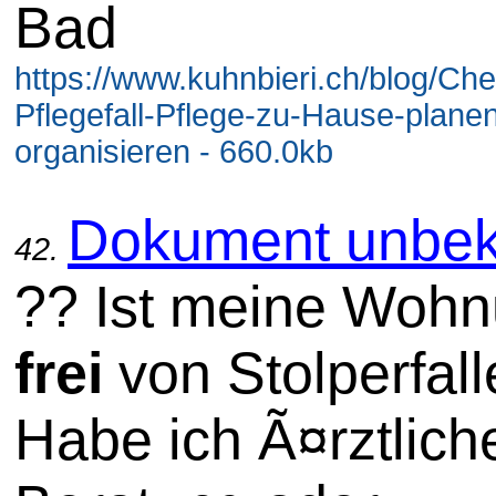
Bad
https://www.kuhnbieri.ch/blog/Che
Pflegefall-Pflege-zu-Hause-plane
organisieren - 660.0kb
Dokument unbek
42.
?? Ist meine Woh
frei
von Stolperfal
Habe ich Ã¤rztlich