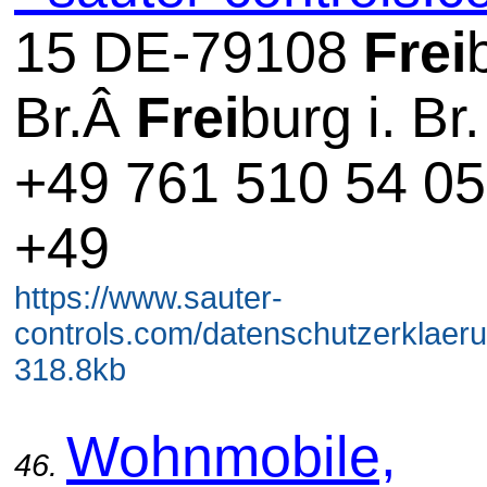
15 DE-79108
Frei
Br.Â
Frei
burg i. Br.
+49 761 510 54 05
+49
https://www.sauter-
controls.com/datenschutzerklaeru
318.8kb
Wohnmobile,
46.