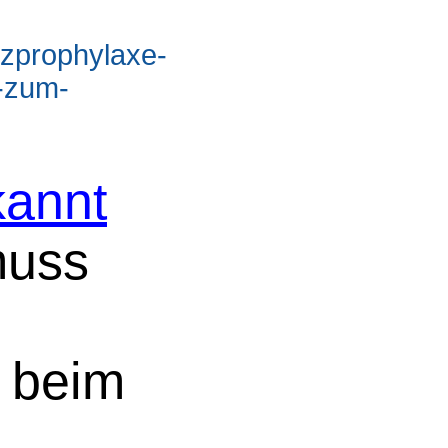
rzprophylaxe-
s-zum-
annt
muss
u
s beim