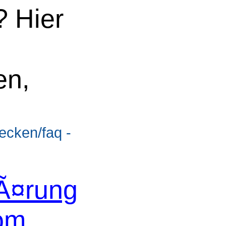
 Hier
en,
ecken/faq -
Ã¤rung
com