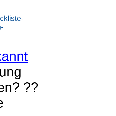
ckliste-
n-
annt
nung
len? ??
e