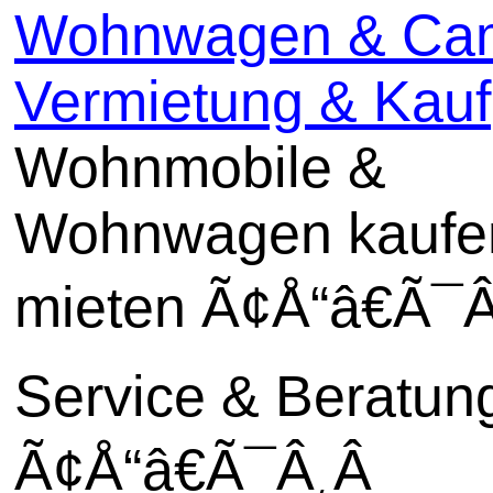
Wohnwagen & Cam
Vermietung & Kauf
Wohnmobile &
Wohnwagen kaufe
mieten Ã¢Å“â€Ã¯Â
Service & Beratun
Ã¢Å“â€Ã¯Â¸Â