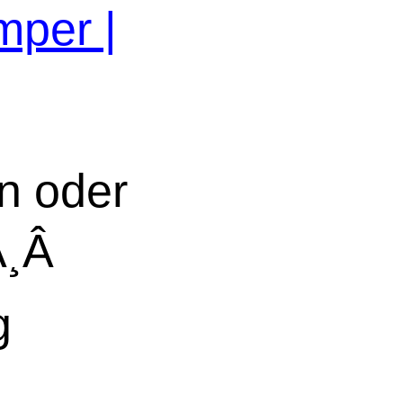
per |
n oder
¸Â
g