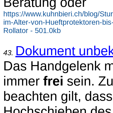
Beratung oder
https://www.kuhnbieri.ch/blog/Stu
im-Alter-von-Hueftprotektoren-bi
Rollator - 501.0kb
Dokument unbek
43.
Das Handgelenk 
immer
frei
sein. Z
beachten gilt, das
Hochschieben des