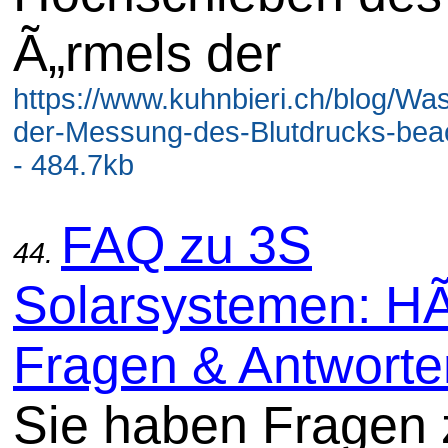
Ã„rmels der
https://www.kuhnbieri.ch/blog/Was
der-Messung-des-Blutdrucks-beac
- 484.7kb
FAQ zu 3S
44.
Solarsystemen: HÃ
Fragen & Antworte
Sie haben Fragen 