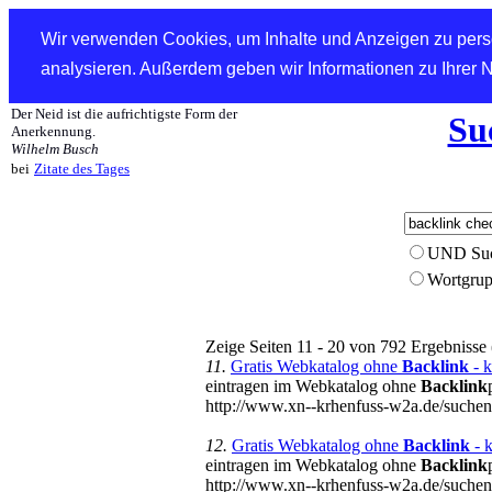
Wir verwenden Cookies, um Inhalte und Anzeigen zu perso
analysieren. Außerdem geben wir Informationen zu Ihrer 
Der Neid ist die aufrichtigste Form der
Su
Anerkennung.
Wilhelm Busch
bei
Zitate des Tages
UND Su
Wortgru
Zeige Seiten 11 - 20 von 792 Ergebnisse
11.
Gratis Webkatalog ohne
Backlink
- k
eintragen im Webkatalog ohne
Backlink
http://www.xn--krhenfuss-w2a.de/suc
12.
Gratis Webkatalog ohne
Backlink
- 
eintragen im Webkatalog ohne
Backlink
http://www.xn--krhenfuss-w2a.de/su