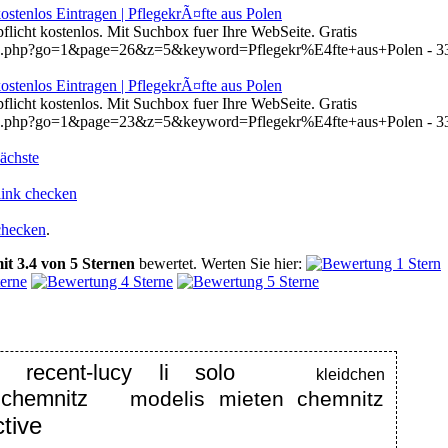
ostenlos Eintragen | PflegekrÃ¤fte aus Polen
pflicht kostenlos. Mit Suchbox fuer Ihre WebSeite. Gratis
hen.php?go=1&page=26&z=5&keyword=Pflegekr%E4fte+aus+Polen - 3
ostenlos Eintragen | PflegekrÃ¤fte aus Polen
pflicht kostenlos. Mit Suchbox fuer Ihre WebSeite. Gratis
hen.php?go=1&page=23&z=5&keyword=Pflegekr%E4fte+aus+Polen - 3
ächste
link checken
checken
.
it
3.4
von
5
Sternen
bewertet.
Werten Sie hier:
recent-lucy li solo
kleidchen
 chemnitz
modelis mieten chemnitz
tive