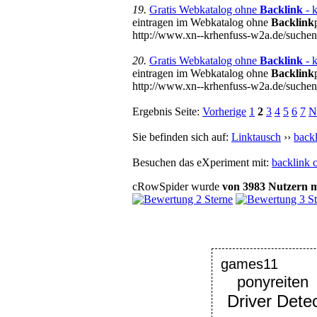
19.
Gratis Webkatalog ohne
Backlink
- k
eintragen im Webkatalog ohne
Backlink
http://www.xn--krhenfuss-w2a.de/suc
20.
Gratis Webkatalog ohne
Backlink
- k
eintragen im Webkatalog ohne
Backlink
http://www.xn--krhenfuss-w2a.de/suc
Ergebnis Seite:
Vorherige
1
2
3
4
5
6
7
N
Sie befinden sich auf:
Linktausch
››
back
Besuchen das eXperiment mit:
backlink 
cRowSpider
wurde
von
3983
Nutzern
m
games11
ponyreiten
Driver Detec