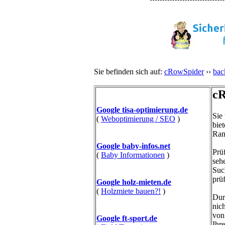
Sie befinden sich auf:
cRowSpider
››
bac
cR
Google tisa-optimierung.de
Sie
(
Weboptimierung / SEO
)
bie
Ran
Google baby-infos.net
Prü
(
Baby Informationen
)
seh
Suc
prü
Google holz-mieten.de
(
Holzmiete bauen?!
)
Dur
nic
von
Google ft-sport.de
Ihr