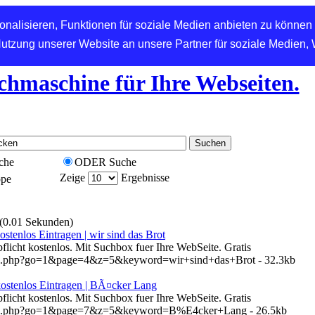
nalisieren, Funktionen für soziale Medien anbieten zu können 
Nutzung unserer Website an unsere Partner für soziale Medien,
chmaschine für Ihre Webseiten.
che
ODER Suche
Zeige
Ergebnisse
ppe
 (0.01 Sekunden)
ostenlos Eintragen | wir sind das Brot
pflicht kostenlos. Mit Suchbox fuer Ihre WebSeite. Gratis
hen.php?go=1&page=4&z=5&keyword=wir+sind+das+Brot - 32.3kb
kostenlos Eintragen | BÃ¤cker Lang
pflicht kostenlos. Mit Suchbox fuer Ihre WebSeite. Gratis
chen.php?go=1&page=7&z=5&keyword=B%E4cker+Lang - 26.5kb