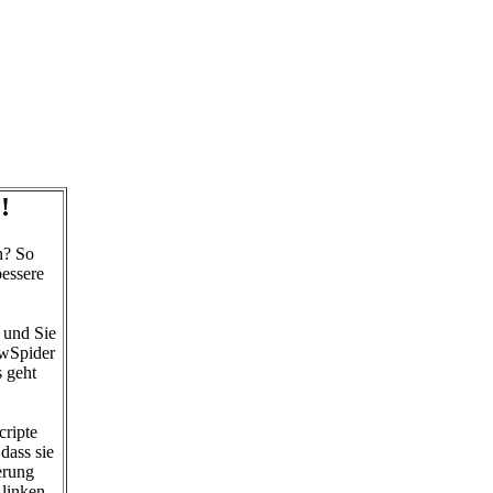
!
n? So
bessere
 und Sie
owSpider
s geht
cripte
dass sie
erung
 linken