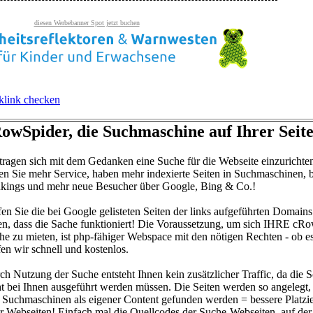
diesen Werbebanner Spot jetzt buchen
klink checken
owSpider, die Suchmaschine auf Ihrer Seite
 tragen sich mit dem Gedanken eine Suche für die Webseite einzurichte
ten Sie mehr Service, haben mehr indexierte Seiten in Suchmaschinen, 
kings und mehr neue Besucher über Google, Bing & Co.!
fen Sie die bei Google gelisteten Seiten der links aufgeführten Domains
en, dass die Sache funktioniert! Die Voraussetzung, um sich IHRE cR
he zu mieten, ist php-fähiger Webspace mit den nötigen Rechten - ob e
fen wir schnell und kostenlos.
ch Nutzung der Suche entsteht Ihnen kein zusätzlicher Traffic, da die S
ht bei Ihnen ausgeführt werden müssen. Die Seiten werden so angelegt, 
 Suchmaschinen als eigener Content gefunden werden = bessere Platzi
er Webseiten! Einfach mal die Quellcodes der Suche-Webseiten, auf der