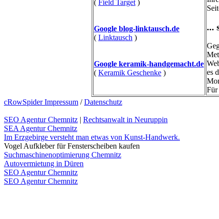
(
Field Target
)
Sei
...
Google blog-linktausch.de
(
Linktausch
)
Geg
Met
Web
Google keramik-handgemacht.de
es 
(
Keramik Geschenke
)
Mon
Für
cRowSpider Impressum
/
Datenschutz
SEO Agentur Chemnitz
|
Rechtsanwalt in Neuruppin
SEA Agentur Chemnitz
Im Erzgebirge versteht man etwas von Kunst-Handwerk.
Vogel Aufkleber für Fensterscheiben kaufen
Suchmaschinenoptimierung Chemnitz
Autovermietung in Düren
SEO Agentur Chemnitz
SEO Agentur Chemnitz