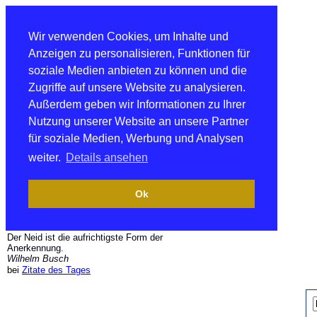
Wir verwenden Cookies, um Inhalte und
Anzeigen zu personalisieren, Funktionen für
soziale Medien anbieten zu können und die
Zugriffe auf unsere Website zu analysieren.
Außerdem geben wir Informationen zu Ihrer
Nutzung unserer Website an unsere Partner
für soziale Medien, Werbung und Analysen
weiter.
Details ansehen
Ok
Der Neid ist die aufrichtigste Form der
Anerkennung.
Wilhelm Busch
bei
Zitate des Tages