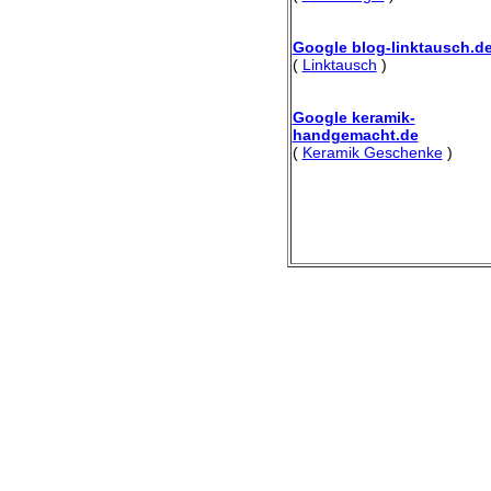
Google blog-linktausch.d
(
Linktausch
)
Google keramik-
handgemacht.de
(
Keramik Geschenke
)