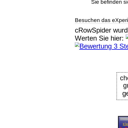
Sie befinden s
Besuchen das eXperi
cRowSpider
wur
Werten Sie hier:
ch
g
g