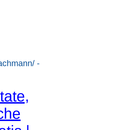
bachmann/ -
tate,
che