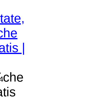
tate,
che
tis |
¼che
tis