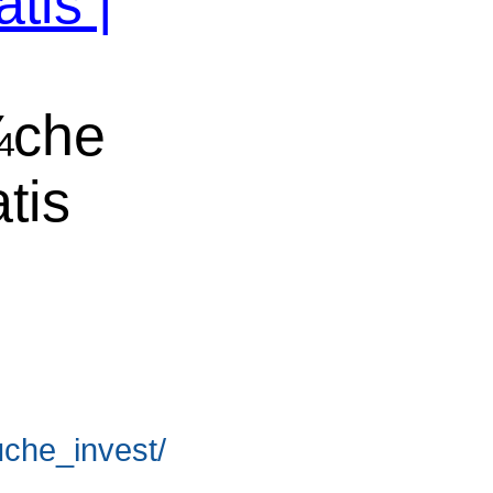
tis |
¼che
tis
suche_invest/