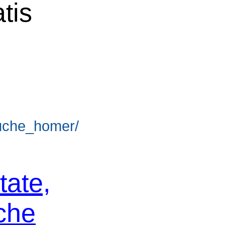
tis
_suche_homer/
tate,
che