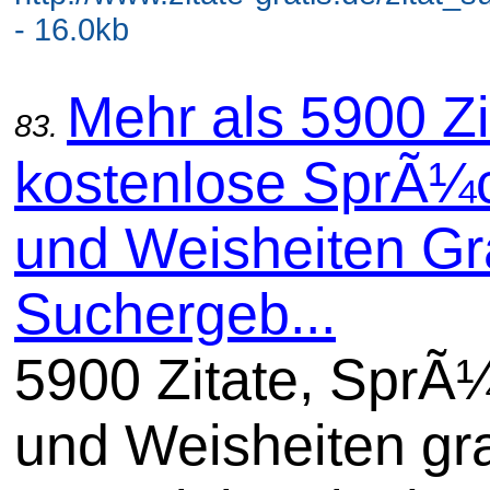
- 16.0kb
Mehr als 5900 Zi
83.
kostenlose SprÃ¼
und Weisheiten Gra
Suchergeb...
5900 Zitate, SprÃ
und Weisheiten gra