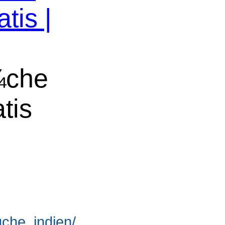
tis |
¼che
tis
suche_indien/