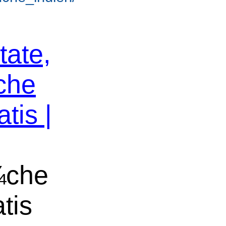
tate,
che
tis |
¼che
tis