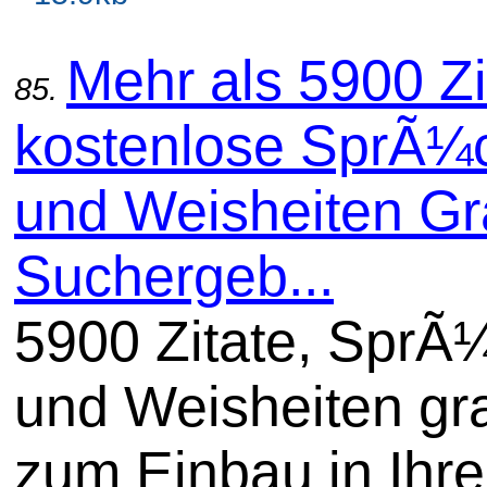
Mehr als 5900 Zi
85.
kostenlose SprÃ¼
und Weisheiten Gra
Suchergeb...
5900 Zitate, SprÃ
und Weisheiten gra
zum Einbau in Ihre