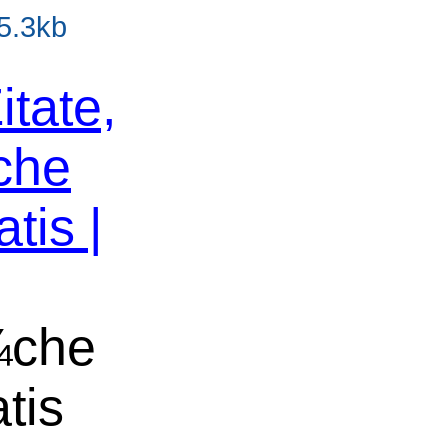
15.3kb
itate,
che
tis |
¼che
tis