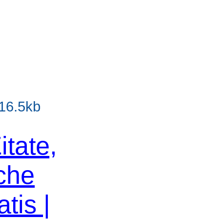
 16.5kb
itate,
che
tis |