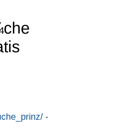
¼che
tis
uche_prinz/ -