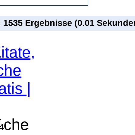
n 1535 Ergebnisse (0.01 Sekunde
itate,
che
tis |
¼che