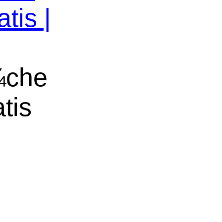
tis |
¼che
tis