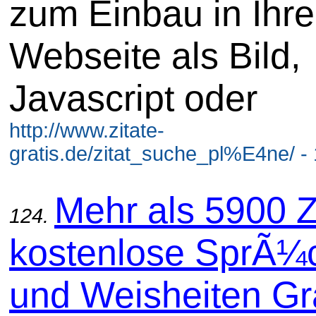
zum Einbau in Ihre
Webseite als Bild,
Javascript oder
http://www.zitate-
gratis.de/zitat_suche_pl%E4ne/ -
Mehr als 5900 Z
124.
kostenlose SprÃ¼
und Weisheiten Gra