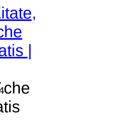
itate,
che
tis |
¼che
tis