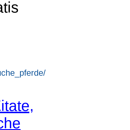
tis
suche_pferde/
itate,
che