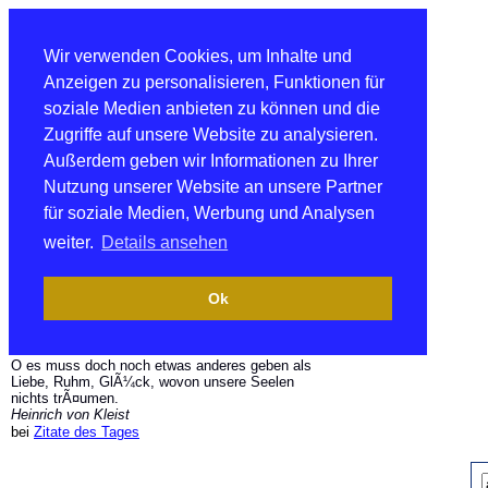
Wir verwenden Cookies, um Inhalte und
Anzeigen zu personalisieren, Funktionen für
soziale Medien anbieten zu können und die
Zugriffe auf unsere Website zu analysieren.
Außerdem geben wir Informationen zu Ihrer
Nutzung unserer Website an unsere Partner
für soziale Medien, Werbung und Analysen
weiter.
Details ansehen
Ok
O es muss doch noch etwas anderes geben als
Liebe, Ruhm, GlÃ¼ck, wovon unsere Seelen
nichts trÃ¤umen.
Heinrich von Kleist
bei
Zitate des Tages