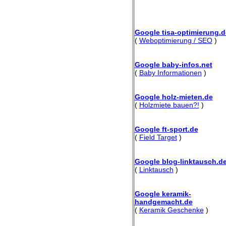
Google tisa-optimierung.d
(
Weboptimierung / SEO
)
Google baby-infos.net
(
Baby Informationen
)
Google holz-mieten.de
(
Holzmiete bauen?!
)
Google ft-sport.de
(
Field Target
)
Google blog-linktausch.d
(
Linktausch
)
Google keramik-
handgemacht.de
(
Keramik Geschenke
)