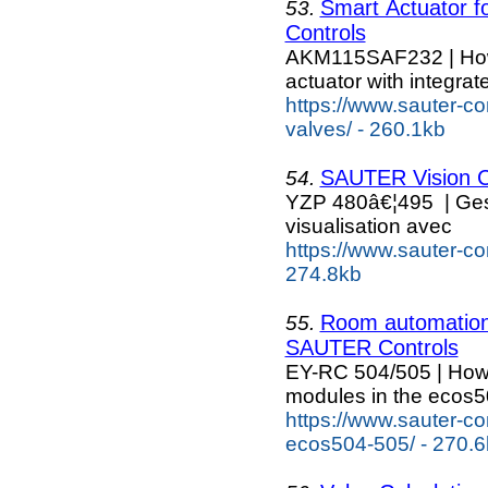
Smart Actuator 
53.
Controls
AKM115SAF232 | How e
actuator with integrate
https://www.sauter-co
valves/ - 260.1kb
SAUTER Vision C
54.
YZP 480â€¦495 | Gest
visualisation avec
https://www.sauter-con
274.8kb
Room automation
55.
SAUTER Controls
EY-RC 504/505 | How 
modules in the ecos
https://www.sauter-co
ecos504-505/ - 270.6