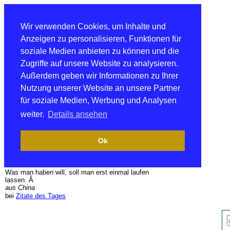
Wir verwenden Cookies, um Inhalte und
Anzeigen zu personalisieren, Funktionen für
soziale Medien anbieten zu können und die
Zugriffe auf unsere Website zu analysieren.
Außerdem geben wir Informationen zu Ihrer
Nutzung unserer Website an unsere Partner
für soziale Medien, Werbung und Analysen
weiter.
Details ansehen
Ok
Was man haben will, soll man erst einmal laufen
lassen. Â
aus China
bei
Zitate des Tages