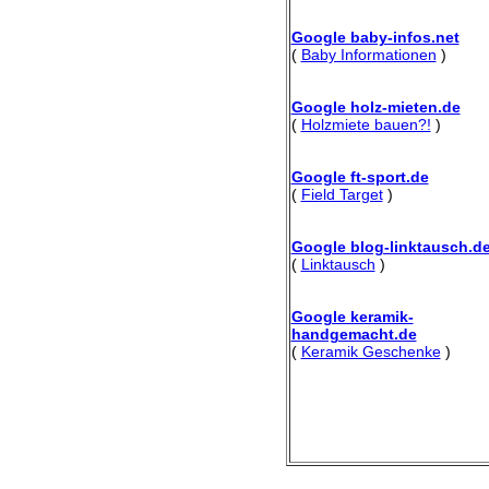
Google baby-infos.net
(
Baby Informationen
)
Google holz-mieten.de
(
Holzmiete bauen?!
)
Google ft-sport.de
(
Field Target
)
Google blog-linktausch.d
(
Linktausch
)
Google keramik-
handgemacht.de
(
Keramik Geschenke
)