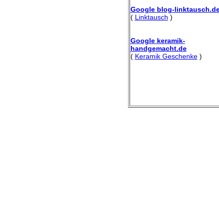
Google blog-linktausch.d
(
Linktausch
)
Google keramik-
handgemacht.de
(
Keramik Geschenke
)