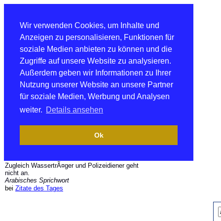
Wir verwenden Cookies, um Inhalte und
Anzeigen zu personalisieren, Funktionen für
soziale Medien anbieten zu können und die
Zugriffe auf unsere Website zu analysieren.
Außerdem geben wir Informationen zu Ihrer
Nutzung unserer Website an unsere Partner
für soziale Medien, Werbung und Analysen
weiter.
Details ansehen
Ok
Zugleich WassertrÃ¤ger und Polizeidiener geht
nicht an.
Arabisches Sprichwort
bei
Zitate des Tages