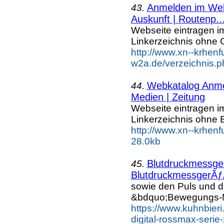
Anmelden im Webk
43.
Auskunft | Routenp..
Webseite eintragen i
Linkerzeichnis ohne G
http://www.xn--krhenf
w2a.de/verzeichnis.p
Webkatalog Anmel
44.
Medien | Zeitung
Webseite eintragen i
Linkerzeichnis ohne B
http://www.xn--krhenf
28.0kb
Blutdruckmessger
45.
BlutdruckmessgerÃƒÂ
sowie den Puls und d
&bdquo;Bewegungs-M
https://www.kuhnbier
digital-rossmax-serie