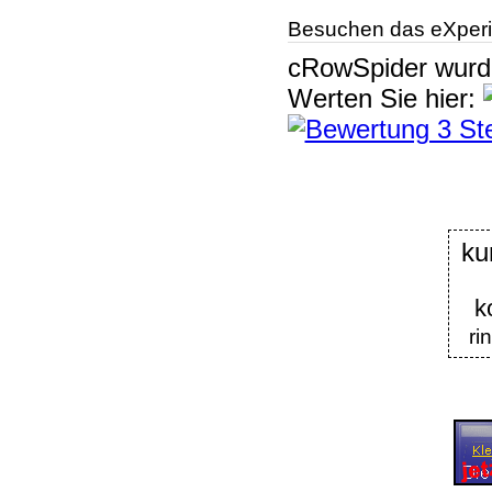
Besuchen das eXperi
cRowSpider
wur
Werten Sie hier:
k
k
ri