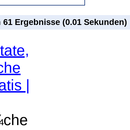
n 61 Ergebnisse (0.01 Sekunden)
tate,
che
tis |
¼che