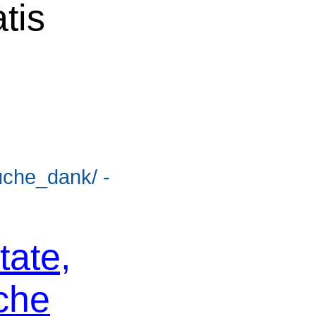
tis
suche_dank/ -
tate,
che