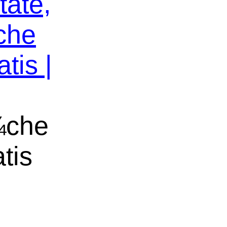
tate,
che
tis |
¼che
tis