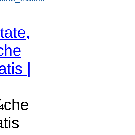
tate,
che
tis |
¼che
tis