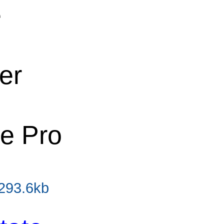
e
er
e Pro
 293.6kb