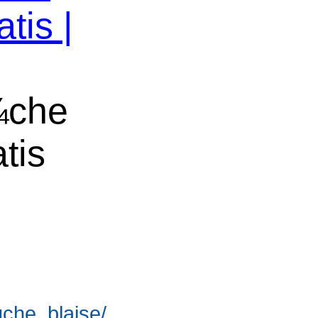
tis |
¼che
tis
suche_blaise/