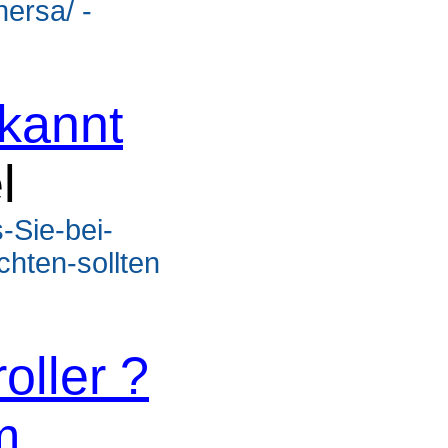
hersa/ -
kannt
l
-Sie-bei-
hten-sollten
oller ?
m