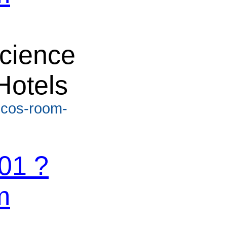
cience
Hotels
ecos-room-
01 ?
m