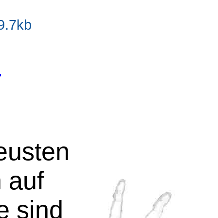
9.7kb
-
neusten
 auf
e sind