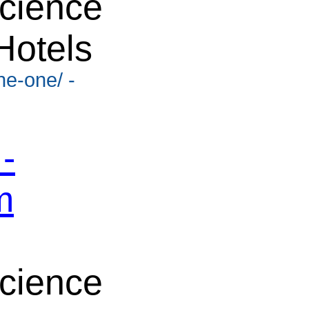
cience
Hotels
he-one/ -
-
m
cience