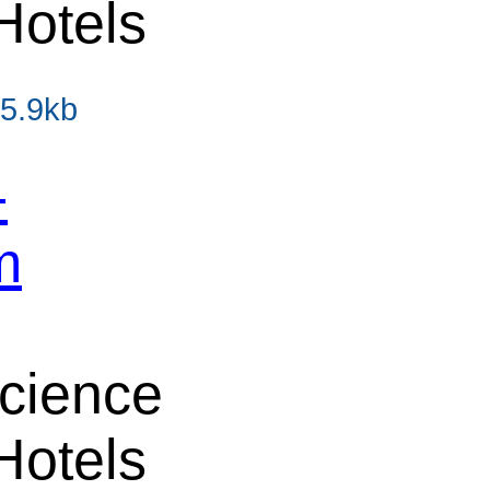
Hotels
65.9kb
-
m
cience
Hotels