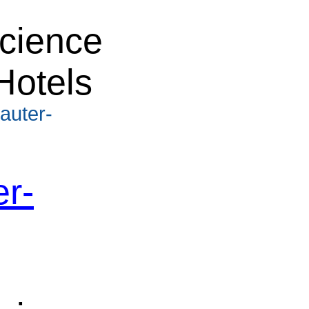
cience
Hotels
auter-
r-