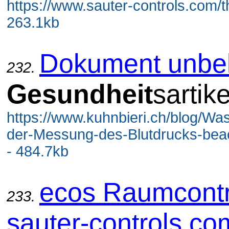
https://www.sauter-controls.com/t
263.1kb
Dokument unbe
232.
Gesundheit
sartike
https://www.kuhnbieri.ch/blog/Was
der-Messung-des-Blutdrucks-beac
- 484.7kb
ecos Raumcontr
233.
sauter-controls.co