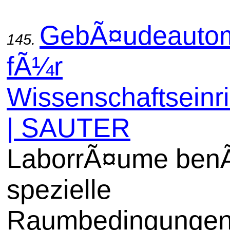
GebÃ¤udeautom
145.
fÃ¼r
Wissenschaftseinr
| SAUTER
LaborrÃ¤ume benÃ
spezielle
Raumbedingungen.