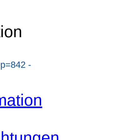
ion
?p=842 -
ation
chtungen