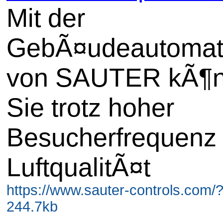
Mit der
GebÃ¤udeautomat
von SAUTER kÃ¶
Sie trotz hoher
Besucherfrequenz 
LuftqualitÃ¤t
https://www.sauter-controls.com/
244.7kb