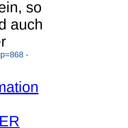
ein, so
nd auch
r
?p=868 -
ation
TER