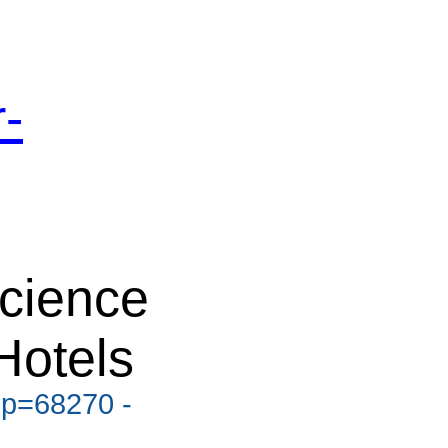
-
cience
Hotels
?p=68270 -