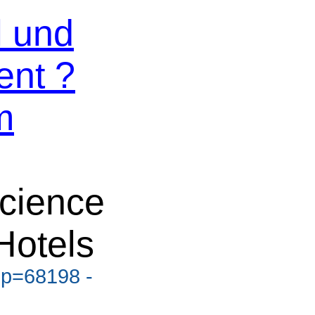
l und
nt ?
m
cience
Hotels
?p=68198 -