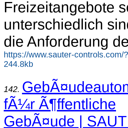
Freizeitangebote s
unterschiedlich si
die Anforderung de
https://www.sauter-controls.com/
244.8kb
GebÃ¤udeautom
142.
fÃ¼r Ã¶ffentliche
GebÃ¤ude | SAU