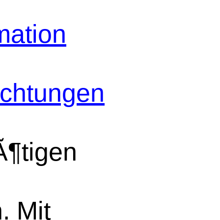
ation
ichtungen
¶tigen
 Mit