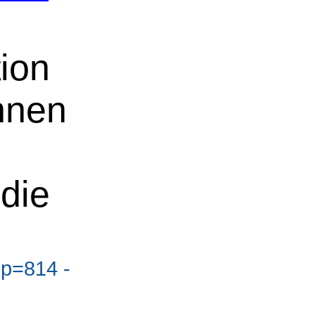
ion
nnen
die
?p=814 -