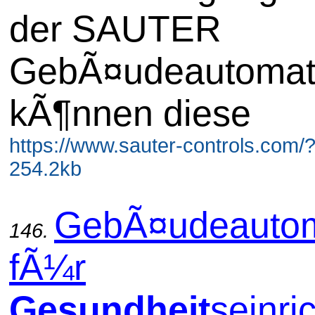
der SAUTER
GebÃ¤udeautomat
kÃ¶nnen diese
https://www.sauter-controls.com/
254.2kb
GebÃ¤udeautom
146.
fÃ¼r
Gesundheit
seinri