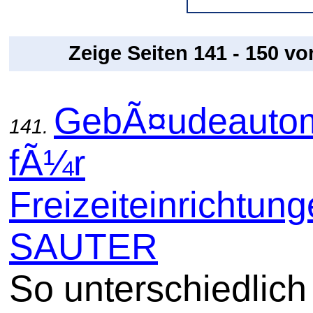
Zeige Seiten 141 - 150 v
GebÃ¤udeautom
141.
fÃ¼r
Freizeiteinrichtung
SAUTER
So unterschiedlich