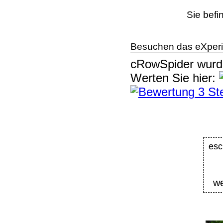
Sie befi
Besuchen das eXperi
cRowSpider
wur
Werten Sie hier:
es
we