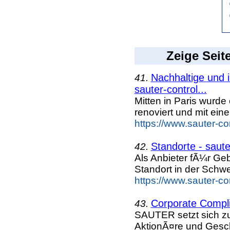
Zeige Seit
Nachhaltige und 
41.
sauter-control...
Mitten in Paris wurd
renoviert und mit ein
https://www.sauter-c
Standorte - saut
42.
Als Anbieter fÃ¼r G
Standort in der Schw
https://www.sauter-c
Corporate Compli
43.
SAUTER setzt sich zu
AktionÃ¤re und Gesc