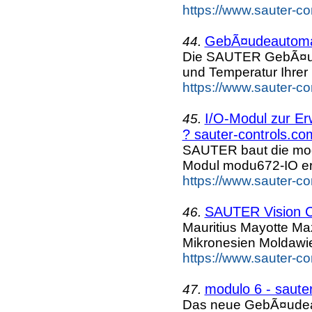
https://www.sauter-c
GebÃ¤udeautomat
44.
Die SAUTER GebÃ¤udea
und Temperatur Ihrer 
https://www.sauter-c
I/O-Modul zur E
45.
? sauter-controls.co
SAUTER baut die mod
Modul modu672-IO erw
https://www.sauter-c
SAUTER Vision C
46.
Mauritius Mayotte M
Mikronesien Moldawi
https://www.sauter-c
modulo 6 - saute
47.
Das neue GebÃ¤udeau