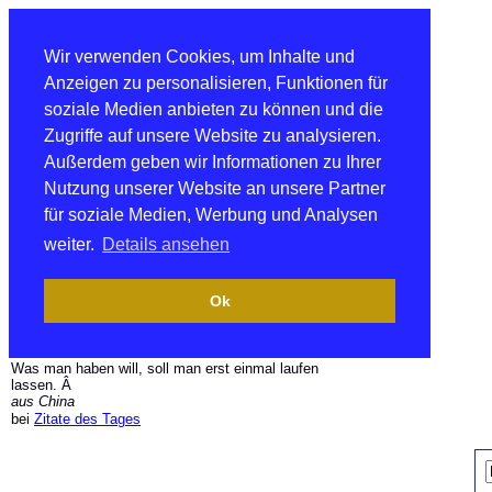
Wir verwenden Cookies, um Inhalte und
Anzeigen zu personalisieren, Funktionen für
soziale Medien anbieten zu können und die
Zugriffe auf unsere Website zu analysieren.
Außerdem geben wir Informationen zu Ihrer
Nutzung unserer Website an unsere Partner
für soziale Medien, Werbung und Analysen
weiter.
Details ansehen
Ok
Was man haben will, soll man erst einmal laufen
lassen. Â
aus China
bei
Zitate des Tages