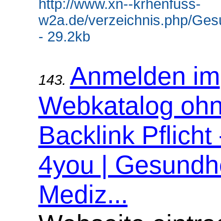
http://www.xn--krhenfuss-
w2a.de/verzeichnis.php/Ges
- 29.2kb
Anmelden im
143.
Webkatalog oh
Backlink Pflicht
4you | Gesundhe
Mediz...