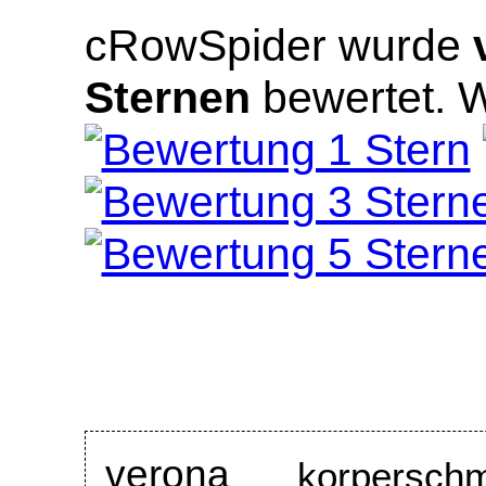
cRowSpider
wurde
Sternen
bewertet.
W
verona
korpersch