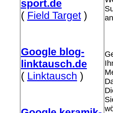
sport.de
Su
(
Field Target
)
an
Google blog-
Ge
linktausch.de
Ih
Me
(
Linktausch
)
Da
Di
Si
wö
Google keramik-