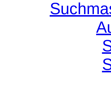
Suchmas
A
S
S