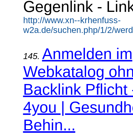
Gegenlink - Lin
http://www.xn--krhenfuss-
w2a.de/suchen.php/1/2/werdi
Anmelden im
145.
Webkatalog oh
Backlink Pflicht
4you | Gesundhe
Behin...