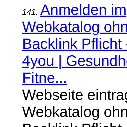
Anmelden im
141.
Webkatalog oh
Backlink Pflicht
4you | Gesundhe
Fitne...
Webseite eintra
Webkatalog oh