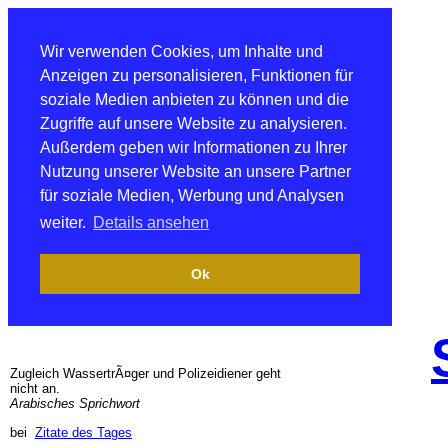
Wir verwenden Cookies, um Inhalte und
Anzeigen zu personalisieren, Funktionen für
soziale Medien anbieten zu können und die
Zugriffe auf unsere Website zu analysieren.
Außerdem geben wir Informationen zu Ihrer
Nutzung unserer Website an unsere Partner
für soziale Medien, Werbung und Analysen
weiter.
Details ansehen
Ok
Zugleich WassertrÃ¤ger und Polizeidiener geht
nicht an.
Arabisches Sprichwort
bei
Zitate des Tages