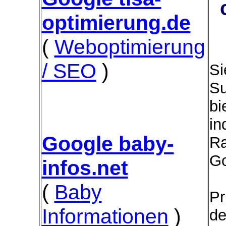
optimierung.de
(
Weboptimierung
/ SEO
)
Si
Su
bi
in
Google baby-
Ra
Go
infos.net
(
Baby
Pr
Informationen
)
de