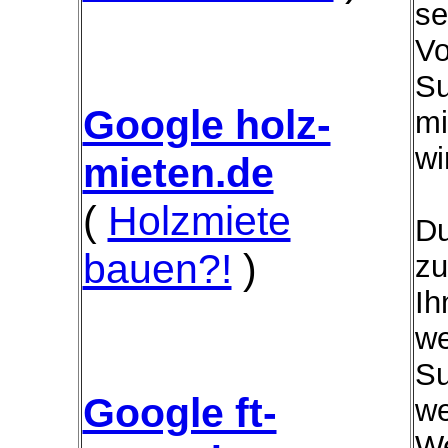
se
Vo
Su
Google holz-
mi
wi
mieten.de
(
Holzmiete
Du
bauen?!
)
zu
Ih
we
Su
Google ft-
we
We