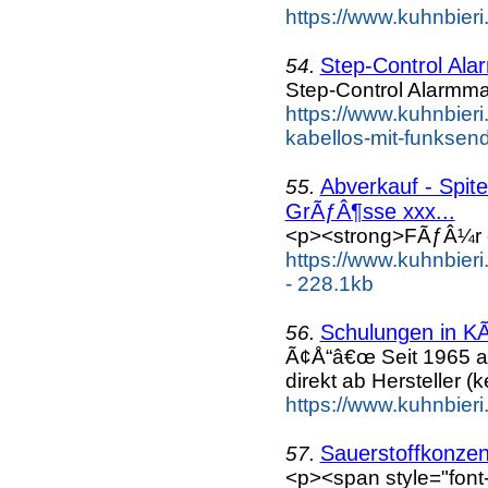
https://www.kuhnbieri
Step-Control Ala
54.
Step-Control Alarmma
https://www.kuhnbieri
kabellos-mit-funksend
Abverkauf - Spite
55.
GrÃƒÂ¶sse xxx...
<p><strong>FÃƒÂ¼r e
https://www.kuhnbieri
- 228.1kb
Schulungen in KÃ
56.
Ã¢Å“â€œ Seit 1965 a
direkt ab Hersteller (k
https://www.kuhnbieri
Sauerstoffkonzen
57.
<p><span style="font-