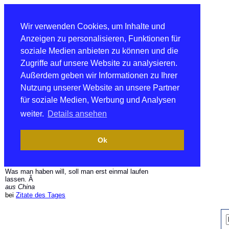
Wir verwenden Cookies, um Inhalte und
Anzeigen zu personalisieren, Funktionen für
soziale Medien anbieten zu können und die
Zugriffe auf unsere Website zu analysieren.
Außerdem geben wir Informationen zu Ihrer
Nutzung unserer Website an unsere Partner
für soziale Medien, Werbung und Analysen
weiter.
Details ansehen
Ok
Was man haben will, soll man erst einmal laufen
lassen. Â
aus China
bei
Zitate des Tages