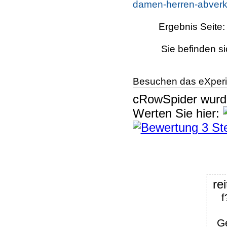
damen-herren-abverka
Ergebnis Seite
Sie befinden si
Besuchen das eXperi
cRowSpider
wur
Werten Sie hier:
f
Ge