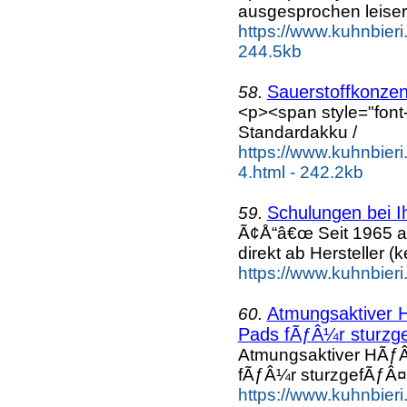
ausgesprochen leiser
https://www.kuhnbieri.
244.5kb
Sauerstoffkonzen
58.
<p><span style="font-
Standardakku /
https://www.kuhnbieri
4.html - 242.2kb
Schulungen bei I
59.
Ã¢Å“â€œ Seit 1965 a
direkt ab Hersteller (k
https://www.kuhnbieri
Atmungsaktiver H
60.
Pads fÃƒÂ¼r sturzge
Atmungsaktiver HÃƒÂ
fÃƒÂ¼r sturzgefÃƒÂ¤h
https://www.kuhnbieri