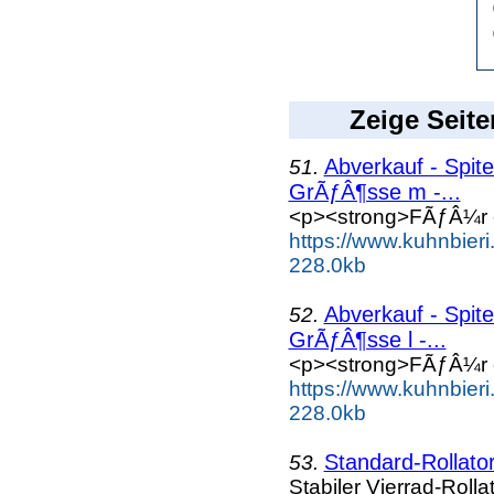
Zeige Seite
Abverkauf - Spite
51.
GrÃƒÂ¶sse m -...
<p><strong>FÃƒÂ¼r e
https://www.kuhnbieri.
228.0kb
Abverkauf - Spite
52.
GrÃƒÂ¶sse l -...
<p><strong>FÃƒÂ¼r e
https://www.kuhnbieri.
228.0kb
Standard-Rollator
53.
Stabiler Vierrad-Roll