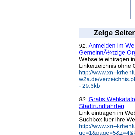
Zeige Seite
Anmelden im Webk
91.
GemeinnÃ¼tzige Org
Webseite eintragen i
Linkerzeichnis ohne G
http://www.xn--krhenf
w2a.de/verzeichnis.p
- 29.6kb
Gratis Webkatalog
92.
Stadtrundfahrten
Link eintragen im Web
Suchbox fuer Ihre We
http://www.xn--krhen
go=1&page=5&z=4&key