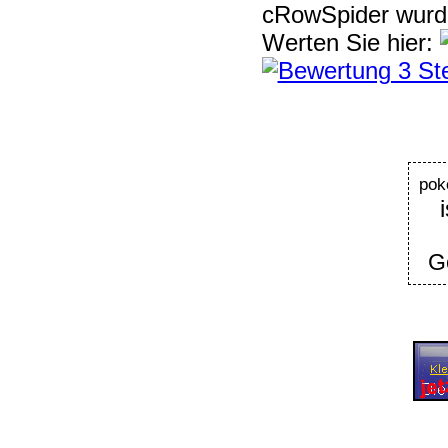
cRowSpider
wur
Werten Sie hier:
pok
Ge