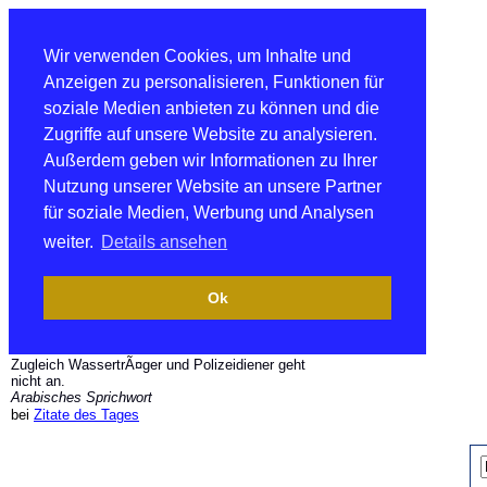
Wir verwenden Cookies, um Inhalte und
Anzeigen zu personalisieren, Funktionen für
soziale Medien anbieten zu können und die
Zugriffe auf unsere Website zu analysieren.
Außerdem geben wir Informationen zu Ihrer
Nutzung unserer Website an unsere Partner
für soziale Medien, Werbung und Analysen
weiter.
Details ansehen
Ok
Zugleich WassertrÃ¤ger und Polizeidiener geht
nicht an.
Arabisches Sprichwort
bei
Zitate des Tages