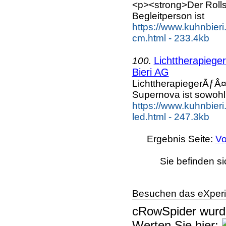
<p><strong>Der Rolls
Begleitperson ist
https://www.kuhnbieri.
cm.html - 233.4kb
Lichttherapieg
100.
Bieri AG
LichttherapiegerÃƒÂ¤
Supernova ist sowohl
https://www.kuhnbieri
led.html - 247.3kb
Ergebnis Seite:
Vo
Sie befinden si
Besuchen das eXperi
cRowSpider
wur
Werten Sie hier: