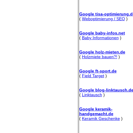
Google tisa-optimierung.d
(
Weboptimierung / SEO
)
Google baby-infos.net
(
Baby Informationen
)
Google holz-mieten.de
(
Holzmiete bauen?!
)
Google ft-sport.de
(
Field Target
)
Google blog-linktausch.d
(
Linktausch
)
Google keramik-
handgemacht.de
(
Keramik Geschenke
)