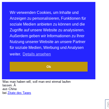
Wir verwenden Cookies, um Inhalte und
Anzeigen zu personalisieren, Funktionen für
soziale Medien anbieten zu können und die
Zugriffe auf unsere Website zu analysieren.
Außerdem geben wir Informationen zu Ihrer
Nutzung unserer Website an unsere Partner
für soziale Medien, Werbung und Analysen
weiter.
Details ansehen
Ok
Was man haben will, soll man erst einmal laufen
lassen. Â
aus China
bei
Zitate des Tages