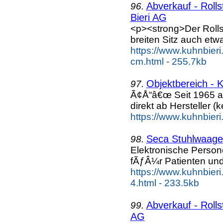
Abverkauf - Roll
96.
Bieri AG
<p><strong>Der Rolls
breiten Sitz auch etw
https://www.kuhnbieri
cm.html - 255.7kb
Objektbereich - 
97.
Ã¢Å“â€œ Seit 1965 a
direkt ab Hersteller (k
https://www.kuhnbieri
Seca Stuhlwaage 
98.
Elektronische Person
fÃƒÂ¼r Patienten und
https://www.kuhnbieri
4.html - 233.5kb
Abverkauf - Rolls
99.
AG