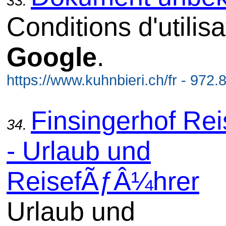
33.
Conditions d'utilis
Google
.
https://www.kuhnbieri.ch/fr - 972.
Finsingerhof Re
34.
- Urlaub und
ReisefÃƒÂ¼hrer
Urlaub und