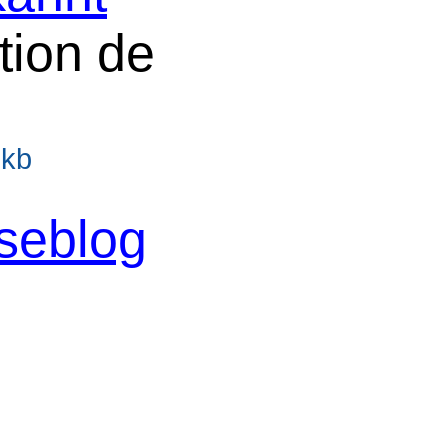
ation de
8kb
iseblog