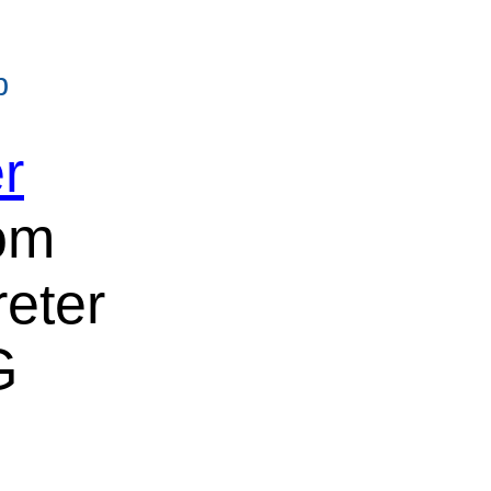
b
r
om
reter
G