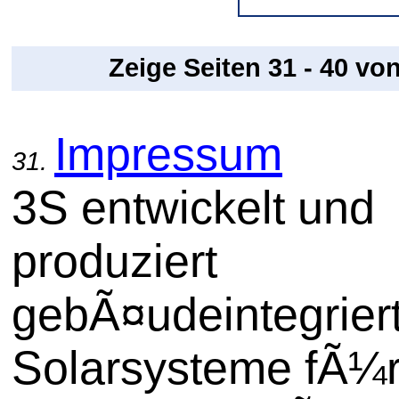
Zeige Seiten 31 - 40 vo
Impressum
31.
3S entwickelt und
produziert
gebÃ¤udeintegrier
Solarsysteme fÃ¼r