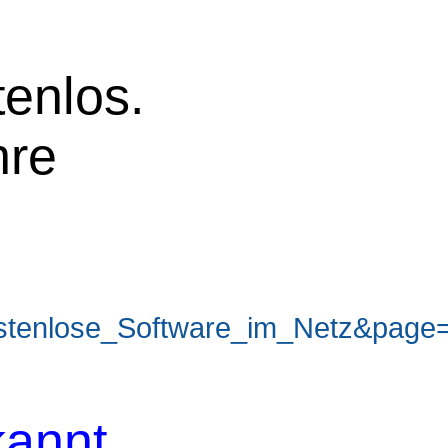
tenlos.
hre
tenlose_Software_im_Netz&page
annt