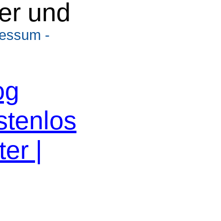
er und
ressum -
og
stenlos
er |