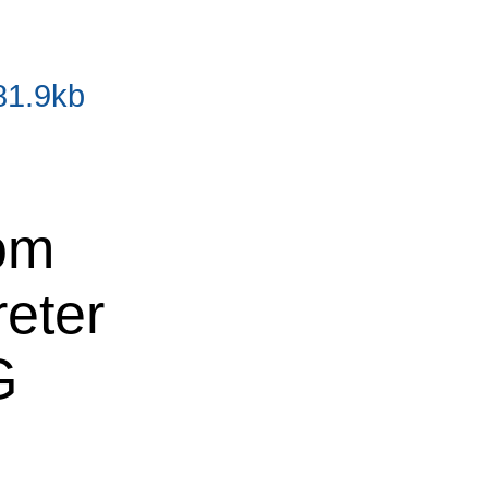
81.9kb
om
reter
G