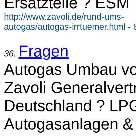
Ersatzteile ? ESM
http://www.zavoli.de/rund-ums-
autogas/autogas-irrtuemer.html - 
Fragen
36.
Autogas Umbau v
Zavoli Generalvert
Deutschland ? LP
Autogasanlagen &