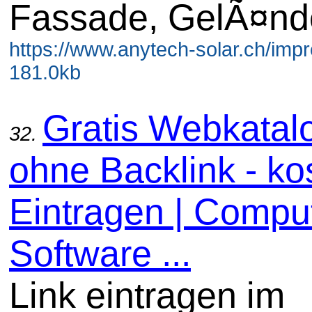
Fassade, GelÃ¤nd
https://www.anytech-solar.ch/imp
181.0kb
Gratis Webkatal
32.
ohne Backlink - ko
Eintragen | Comput
Software ...
Link eintragen im