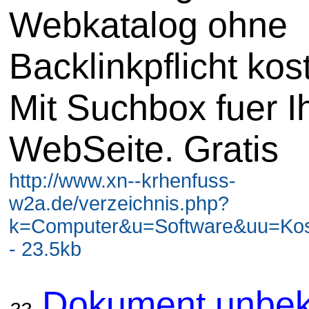
Webkatalog ohne
Backlinkpflicht kos
Mit Suchbox fuer I
WebSeite. Gratis
http://www.xn--krhenfuss-
w2a.de/verzeichnis.php?
k=Computer&u=Software&uu=Kos
- 23.5kb
Dokument unbek