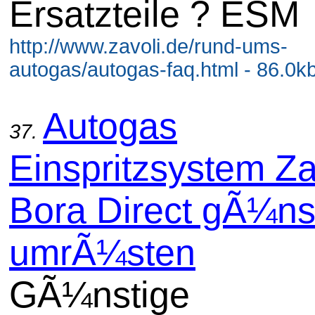
Ersatzteile ? ESM
http://www.zavoli.de/rund-ums-
autogas/autogas-faq.html - 86.0k
Autogas
37.
Einspritzsystem Za
Bora Direct gÃ¼ns
umrÃ¼sten
GÃ¼nstige