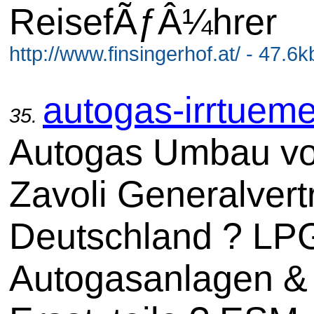
ReisefÃƒÂ¼hrer
http://www.finsingerhof.at/ - 47.6k
autogas-irrtueme
35.
Autogas Umbau v
Zavoli Generalvert
Deutschland ? LP
Autogasanlagen &