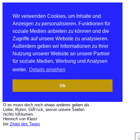
Wir verwenden Cookies, um Inhalte und
Anzeigen zu personalisieren, Funktionen für
soziale Medien anbieten zu können und die
Zugriffe auf unsere Website zu analysieren.
Außerdem geben wir Informationen zu Ihrer
Nutzung unserer Website an unsere Partner
für soziale Medien, Werbung und Analysen
weiter.
Details ansehen
Ok
O es muss doch noch etwas anderes geben als
Liebe, Ruhm, GlÃ¼ck, wovon unsere Seelen
nichts trÃ¤umen.
Heinrich von Kleist
bei
Zitate des Tages