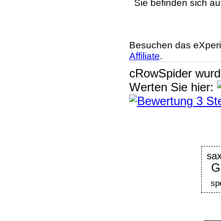
Sie befinden sich au
Besuchen das eXperi
Affiliate
.
cRowSpider
wur
Werten Sie hier:
sa
G
sp