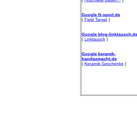
Google ft-sport.de
(
Field Target
)
Google blog-linktausch.d
(
Linktausch
)
Google keramik-
handgemacht.de
(
Keramik Geschenke
)