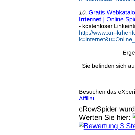
Gratis Webkatalog
10.
Internet
| Online Spi
- kostenloser Linkein
http://www.xn--krhen
k=Internet&u=Online
Erge
Sie befinden sich au
Besuchen das eXperi
Affiliat...
.
cRowSpider
wur
Werten Sie hier: