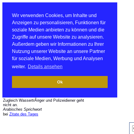
Wir verwenden Cookies, um Inhalte und
Anzeigen zu personalisieren, Funktionen für
soziale Medien anbieten zu können und die
Zugriffe auf unsere Website zu analysieren.
Außerdem geben wir Informationen zu Ihrer
Nutzung unserer Website an unsere Partner
für soziale Medien, Werbung und Analysen
weiter.
Details ansehen
Ok
Zugleich WassertrÃ¤ger und Polizeidiener geht
nicht an.
Arabisches Sprichwort
bei
Zitate des Tages