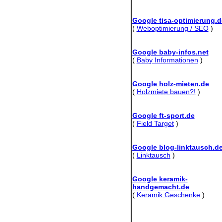
Google tisa-optimierung.d
(
Weboptimierung / SEO
)
Google baby-infos.net
(
Baby Informationen
)
Google holz-mieten.de
(
Holzmiete bauen?!
)
Google ft-sport.de
(
Field Target
)
Google blog-linktausch.d
(
Linktausch
)
Google keramik-
handgemacht.de
(
Keramik Geschenke
)