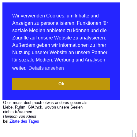
Wir verwenden Cookies, um Inhalte und
Anzeigen zu personalisieren, Funktionen für
soziale Medien anbieten zu können und die
Zugriffe auf unsere Website zu analysieren.
Außerdem geben wir Informationen zu Ihrer
Nutzung unserer Website an unsere Partner
für soziale Medien, Werbung und Analysen
weiter.
Details ansehen
Ok
O es muss doch noch etwas anderes geben als
Liebe, Ruhm, GlÃ¼ck, wovon unsere Seelen
nichts trÃ¤umen.
Heinrich von Kleist
bei
Zitate des Tages