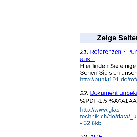
Zeige Seite
Referenzen ‣ Pu
21.
aus...
Hier finden Sie einig
Sehen Sie sich unse
http://punkt191.de/re
Dokument unbek
22.
%PDF-1.5 %Ã¢Ã£ÃÃ“ 
http://www.glas-
technik.ch/de/data/_
- 52.6kb
AGB
23.