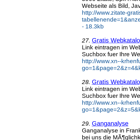
Webseite als Bild, Ja
http://www.zitate-grat
tabellenende=1&anze
- 18.3kb
Gratis Webkatalo
27.
Link eintragen im Web
Suchbox fuer Ihre We
http://www.xn--krhen
go=1&page=2&z=4&ke
Gratis Webkatalo
28.
Link eintragen im Web
Suchbox fuer Ihre We
http://www.xn--krhen
go=1&page=2&z=5&ke
Ganganalyse
29.
Ganganalyse in Frankf
bei uns die MÃ¶glichk