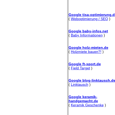
Google tisa-optimierung.d
(
Weboptimierung / SEO
)
Google baby-infos.net
(
Baby Informationen
)
Google holz-mieten.de
(
Holzmiete bauen?!
)
Google ft-sport.de
(
Field Target
)
Google blog-linktausch.d
(
Linktausch
)
Google keramik-
handgemacht.de
(
Keramik Geschenke
)