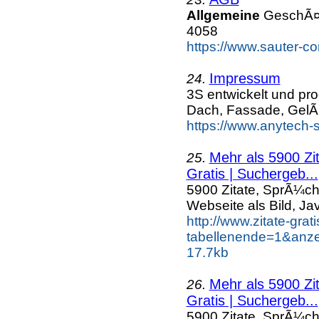
Allgemeine
GeschÃ¤ft
4058
https://www.sauter-c
Impressum
24.
3S entwickelt und pr
Dach, Fassade, GelÃ
https://www.anytech-
Mehr als 5900 Zi
25.
Gratis | Suchergeb...
5900 Zitate, SprÃ¼ch
Webseite als Bild, Ja
http://www.zitate-grat
tabellenende=1&anze
17.7kb
Mehr als 5900 Zi
26.
Gratis | Suchergeb...
5900 Zitate, SprÃ¼ch