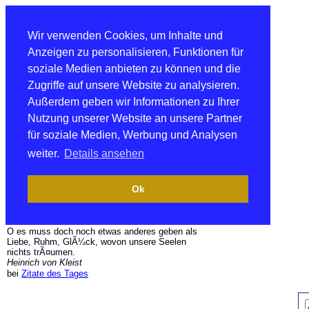
Wir verwenden Cookies, um Inhalte und
Anzeigen zu personalisieren, Funktionen für
soziale Medien anbieten zu können und die
Zugriffe auf unsere Website zu analysieren.
Außerdem geben wir Informationen zu Ihrer
Nutzung unserer Website an unsere Partner
für soziale Medien, Werbung und Analysen
weiter.
Details ansehen
Ok
O es muss doch noch etwas anderes geben als
Liebe, Ruhm, GlÃ¼ck, wovon unsere Seelen
nichts trÃ¤umen.
Heinrich von Kleist
bei
Zitate des Tages