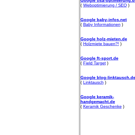
Google tisa-optimierung.d
(
Weboptimierung / SEO
)
Google baby-infos.net
(
Baby Informationen
)
Google holz-mieten.de
(
Holzmiete bauen?!
)
Google ft-sport.de
(
Field Target
)
Google blog-linktausch.d
(
Linktausch
)
Google keramik-
handgemacht.de
(
Keramik Geschenke
)