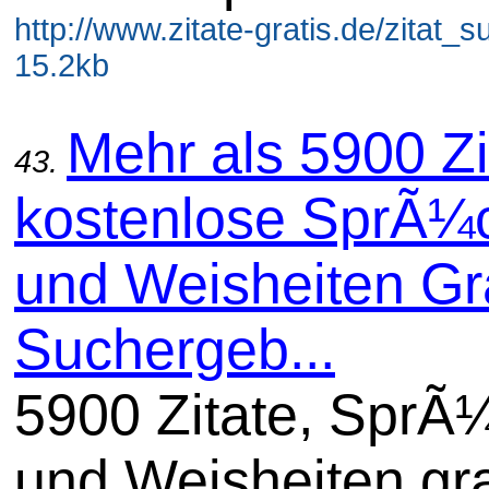
http://www.zitate-gratis.de/zitat_
15.2kb
Mehr als 5900 Zi
43.
kostenlose SprÃ¼
und Weisheiten Gra
Suchergeb...
5900 Zitate, SprÃ
und Weisheiten gra