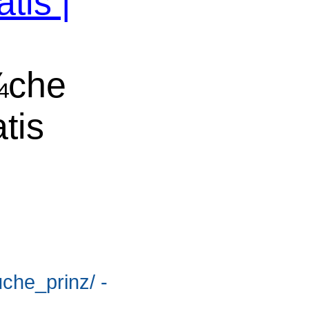
tis |
¼che
tis
uche_prinz/ -