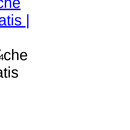
che
tis |
¼che
tis