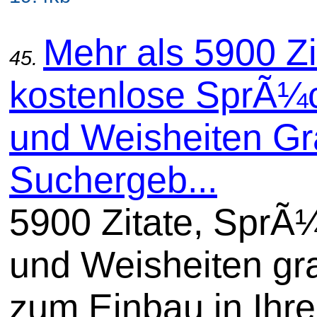
Mehr als 5900 Zi
45.
kostenlose SprÃ¼
und Weisheiten Gra
Suchergeb...
5900 Zitate, SprÃ
und Weisheiten gra
zum Einbau in Ihre