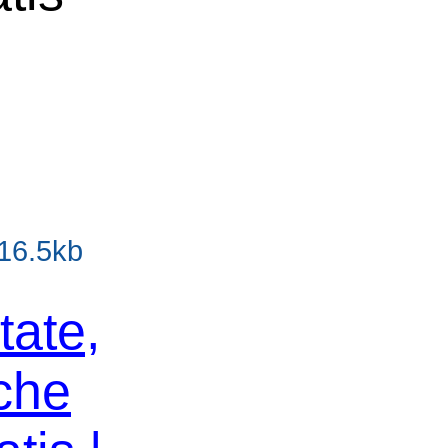
 16.5kb
tate,
che