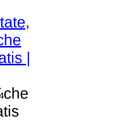
tate,
che
tis |
¼che
tis