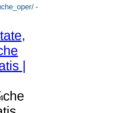
suche_oper/ -
tate,
che
tis |
¼che
tis