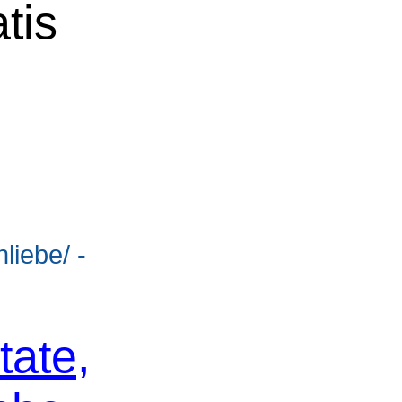
tis
liebe/ -
tate,