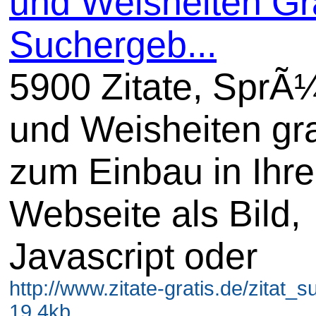
und Weisheiten Gra
Suchergeb...
5900 Zitate, SprÃ
und Weisheiten gra
zum Einbau in Ihre
Webseite als Bild,
Javascript oder
http://www.zitate-gratis.de/zitat_s
19.4kb