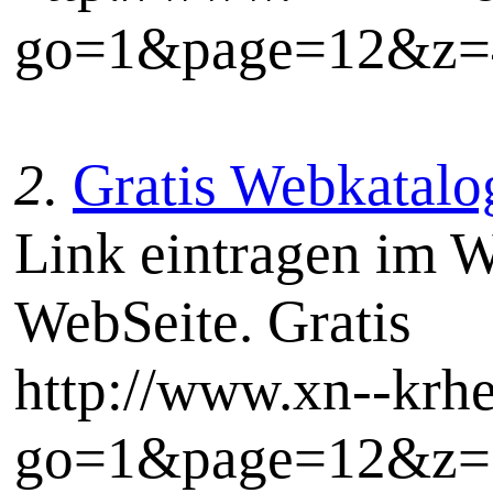
go=1&page=12&z=4
2.
Gratis Webkatalog
Link eintragen im W
WebSeite. Gratis
http://www.xn--krh
go=1&page=12&z=5