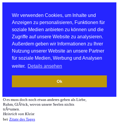
Wir verwenden Cookies, um Inhalte und
Anzeigen zu personalisieren, Funktionen für
soziale Medien anbieten zu können und die
Zugriffe auf unsere Website zu analysieren.
Außerdem geben wir Informationen zu Ihrer
Nutzung unserer Website an unsere Partner
für soziale Medien, Werbung und Analysen
weiter.
Details ansehen
Ok
O es muss doch noch etwas anderes geben als Liebe,
Ruhm, GlÃ¼ck, wovon unsere Seelen nichts
trÃ¤umen.
Heinrich von Kleist
bei
Zitate des Tages