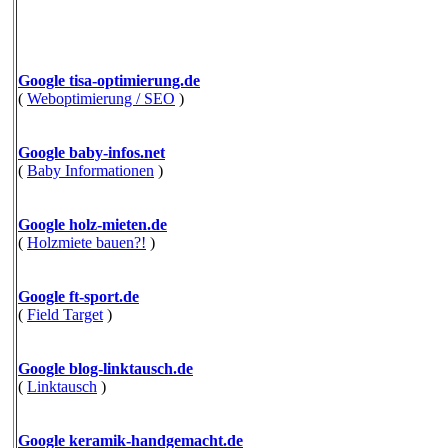
Google tisa-optimierung.de
(
Weboptimierung / SEO
)
Google baby-infos.net
(
Baby Informationen
)
Google holz-mieten.de
(
Holzmiete bauen?!
)
Google ft-sport.de
(
Field Target
)
Google blog-linktausch.de
(
Linktausch
)
Google keramik-handgemacht.de