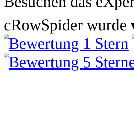
Besuchen das eXper
cRowSpider
wurde