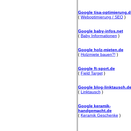
Google tisa-optimierung.d
(
Weboptimierung / SEO
)
Google baby-infos.net
(
Baby Informationen
)
Google holz-mieten.de
(
Holzmiete bauen?!
)
Google ft-sport.de
(
Field Target
)
Google blog-linktausch.d
(
Linktausch
)
Google keramik-
handgemacht.de
(
Keramik Geschenke
)