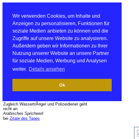
Wir verwenden Cookies, um Inhalte und
Anzeigen zu personalisieren, Funktionen für
soziale Medien anbieten zu können und die
Zugriffe auf unsere Website zu analysieren.
Außerdem geben wir Informationen zu Ihrer
Nutzung unserer Website an unsere Partner
für soziale Medien, Werbung und Analysen
weiter.
Details ansehen
Ok
Zugleich WassertrÃ¤ger und Polizeidiener geht
nicht an.
Arabisches Sprichwort
bei
Zitate des Tages