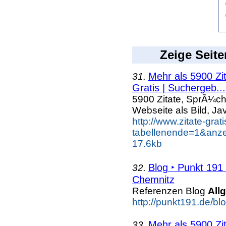
Zeige Seite
Mehr als 5900 Zi
31.
Gratis | Suchergeb...
5900 Zitate, SprÃ¼ch
Webseite als Bild, Ja
http://www.zitate-grat
tabellenende=1&anzei
17.6kb
Blog ‣ Punkt 191
32.
Chemnitz
Referenzen Blog
All
http://punkt191.de/bl
Mehr als 5900 Zi
33.