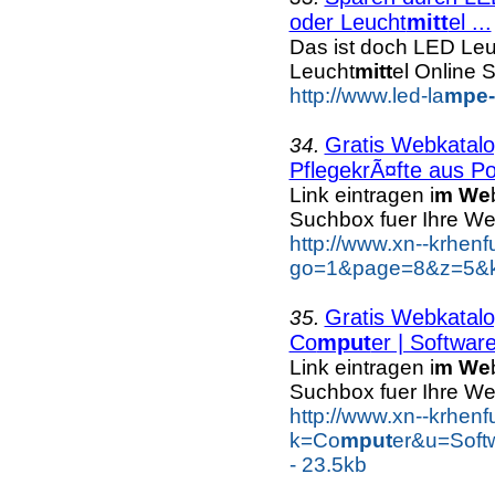
oder Leucht
mitt
el ...
Das ist doch LED Le
Leucht
mitt
el Online
http://www.led-la
mpe-
Gratis Webkatalog
34.
PflegekrÃ¤fte aus Po
Link eintragen i
m We
Suchbox fuer Ihre We
http://www.xn--krhen
go=1&page=8&z=5&ke
Gratis Webkatalog
35.
Co
mput
er | Software
Link eintragen i
m We
Suchbox fuer Ihre We
http://www.xn--krhen
k=Co
mput
er&u=Soft
- 23.5kb