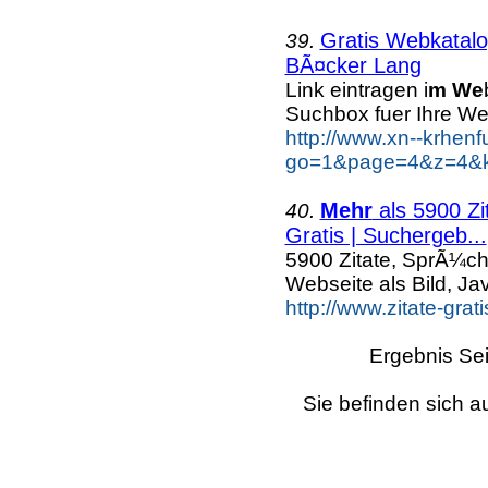
Gratis Webkatalog
39.
BÃ¤cker Lang
Link eintragen i
m We
Suchbox fuer Ihre We
http://www.xn--krhen
go=1&page=4&z=4&k
Mehr
als 5900 Zi
40.
Gratis | Suchergeb...
5900 Zitate, SprÃ¼ch
Webseite als Bild, Ja
http://www.zitate-grat
Ergebnis Sei
Sie befinden sich a