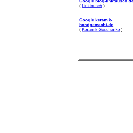
Google blog-linktausch.d
(
Linktausch
)
Google keramik-
handgemacht.de
(
Keramik Geschenke
)