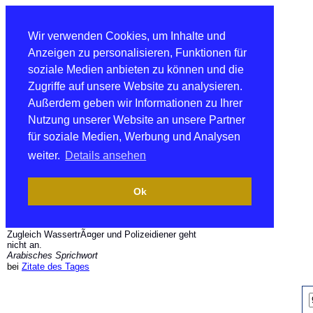
Wir verwenden Cookies, um Inhalte und
Anzeigen zu personalisieren, Funktionen für
soziale Medien anbieten zu können und die
Zugriffe auf unsere Website zu analysieren.
Außerdem geben wir Informationen zu Ihrer
Nutzung unserer Website an unsere Partner
für soziale Medien, Werbung und Analysen
weiter.
Details ansehen
Ok
Zugleich WassertrÃ¤ger und Polizeidiener geht
nicht an.
Arabisches Sprichwort
bei
Zitate des Tages