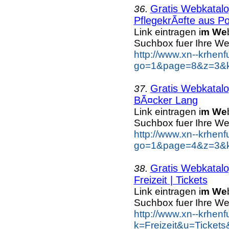
Gratis Webkatalog
36.
PflegekrÃ¤fte aus Po
Link eintragen i
m We
Suchbox fuer Ihre We
http://www.xn--krhen
go=1&page=8&z=3&ke
Gratis Webkatalog
37.
BÃ¤cker Lang
Link eintragen i
m We
Suchbox fuer Ihre We
http://www.xn--krhen
go=1&page=4&z=3&k
Gratis Webkatalog
38.
Freizeit | Tickets
Link eintragen i
m We
Suchbox fuer Ihre We
http://www.xn--krhen
k=Freizeit&u=Tickets