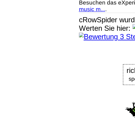
Besuchen das eXperi
music m...
.
cRowSpider
wur
Werten Sie hier:
ri
sp