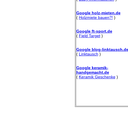
Google holz-mieten.de
(
Holzmiete bauen?!
)
Google ft-sport.de
(
Field Target
)
Google blog-linktausch.d
(
Linktausch
)
Google keramik-
handgemacht.de
(
Keramik Geschenke
)