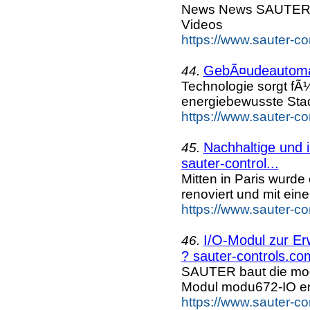
News News SAUTE
Videos
https://www.sauter-c
GebÃ¤udeautomat
44.
Technologie sorgt fÃ¼
energiebewusste Stad
https://www.sauter-c
Nachhaltige und 
45.
sauter-control...
Mitten in Paris wurd
renoviert und mit ein
https://www.sauter-c
I/O-Modul zur E
46.
? sauter-controls.co
SAUTER baut die mod
Modul modu672-IO erw
https://www.sauter-c