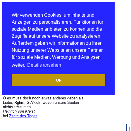
Wir verwenden Cookies, um Inhalte und
Anzeigen zu personalisieren, Funktionen für
soziale Medien anbieten zu können und die
Zugriffe auf unsere Website zu analysieren.
Außerdem geben wir Informationen zu Ihrer
Nutzung unserer Website an unsere Partner
für soziale Medien, Werbung und Analysen
weiter.
Details ansehen
Ok
O es muss doch noch etwas anderes geben als
Liebe, Ruhm, GlÃ¼ck, wovon unsere Seelen
nichts trÃ¤umen.
Heinrich von Kleist
bei
Zitate des Tages