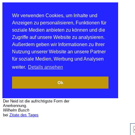
Wir verwenden Cookies, um Inhalte und
Anzeigen zu personalisieren, Funktionen für
soziale Medien anbieten zu können und die
Zugriffe auf unsere Website zu analysieren.
Außerdem geben wir Informationen zu Ihrer
Nutzung unserer Website an unsere Partner
für soziale Medien, Werbung und Analysen
weiter.
Details ansehen
Ok
Der Neid ist die aufrichtigste Form der
Anerkennung.
Wilhelm Busch
bei
Zitate des Tages