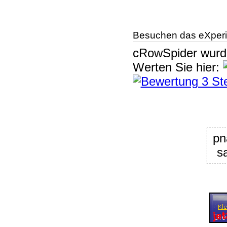
Besuchen das eXperi
cRowSpider
wur
Werten Sie hier:
pn
s