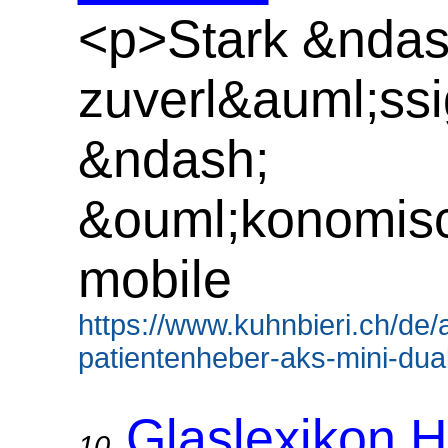
<p>Stark &ndas
zuverl&auml;ssi
&ndash;
&ouml;konomis
mobile
https://www.kuhnbieri.ch/de/
patientenheber-aks-mini-dual
Glaslexikon H
10.