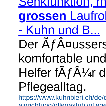
Senkfunktion, m
grossen
Laufro
- Kuhn und B...
Der ÃƒÂ¤ussers
komfortable und 
Helfer fÃƒÂ¼r 
Pflegealltag.
https://www.kuhnbieri.ch/de/
einrichtung/pflegestuhl/pfleges