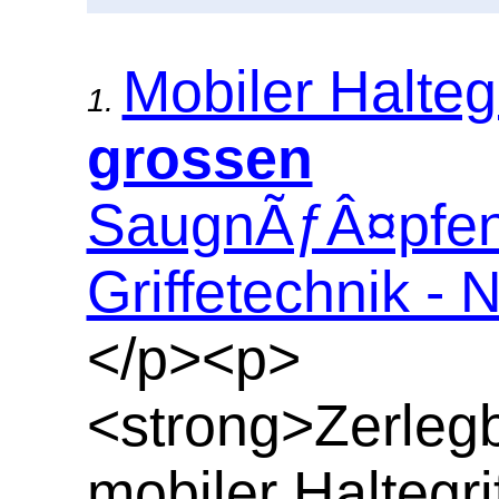
Mobiler Haltegr
1.
grossen
SaugnÃƒÂ¤pfen,
Griffetechnik - N
</p><p>
<strong>Zerlegb
mobiler Haltegrif