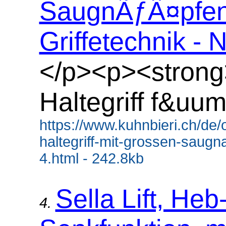
SaugnÃƒÂ¤pfen,
Griffetechnik - N
</p><p><strong
Haltegriff f&uum
https://www.kuhnbieri.ch/de/o
haltegriff-mit-grossen-saug
4.html - 242.8kb
Sella Lift, Heb
4.