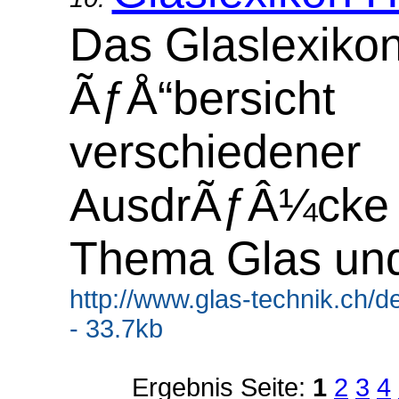
Das Glaslexikon
ÃƒÅ“bersicht
verschiedener
AusdrÃƒÂ¼cke 
Thema Glas un
http://www.glas-technik.ch/d
- 33.7kb
Ergebnis Seite:
1
2
3
4