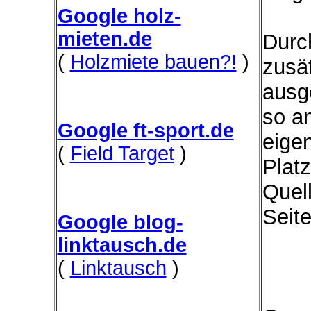
Google holz-
mieten.de
Durc
(
Holzmiete bauen?!
)
zusät
ausg
so a
Google ft-sport.de
eige
(
Field Target
)
Platz
Quel
Seit
Google blog-
linktausch.de
(
Linktausch
)