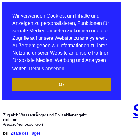
Wir verwenden Cookies, um Inhalte und
Anzeigen zu personalisieren, Funktionen für
soziale Medien anbieten zu können und die
Zugriffe auf unsere Website zu analysieren.
Außerdem geben wir Informationen zu Ihrer
Nutzung unserer Website an unsere Partner
für soziale Medien, Werbung und Analysen
weiter.
Details ansehen
Ok
Zugleich WassertrÃ¤ger und Polizeidiener geht
nicht an.
Arabisches Sprichwort
bei
Zitate des Tages