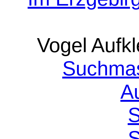
Vogel Aufkl
Suchmas
A
S
S