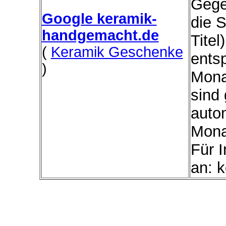
Gege
Google keramik-
die 
handgemacht.de
Titel
(
Keramik Geschenke
ents
)
Mona
sind 
autom
Mona
Für I
an: k