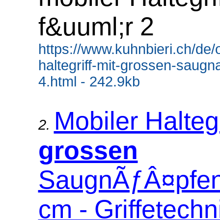
f&uuml;r 2
https://www.kuhnbieri.ch/de/o
haltegriff-mit-grossen-saug
4.html - 242.9kb
Mobiler Haltegr
2.
grossen
SaugnÃƒÂ¤pfen,
cm - Griffetechnik