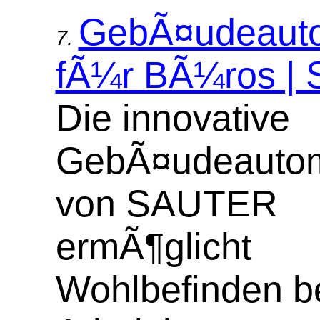
GebÃ¤udeauto
7.
fÃ¼r BÃ¼ros |
Die innovative
GebÃ¤udeautom
von SAUTER
ermÃ¶glicht
Wohlbefinden be